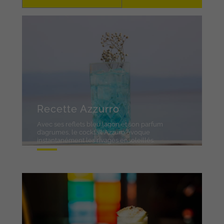
Recette Azzurro
Avec ses reflets bleu lagon et son parfum
d’agrumes, le cocktail Azzuro évoque
instantanément les rivages ensoleillés.