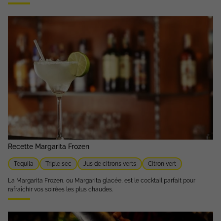
Recette Margarita Frozen
Tequila
Triple sec
Jus de citrons verts
Citron vert
La Margarita Frozen, ou Margarita glacée, est le cocktail parfait pour
rafraîchir vos soirées les plus chaudes.