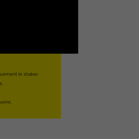
arnier et 1 cl de curaçao
uement le shaker.
s.
verre.