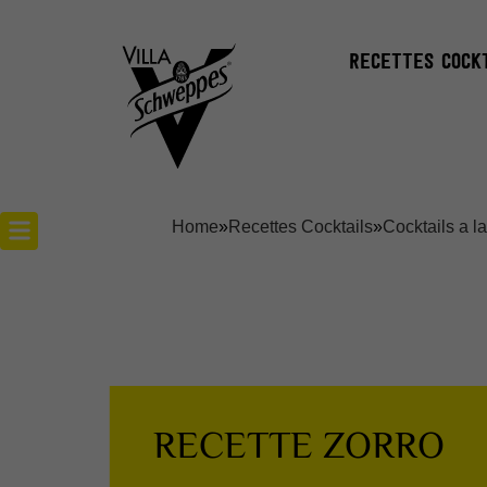
RECETTES COCK
Home
»
Recettes Cocktails
»
Cocktails a l
Recettes cocktails
Articles cocktails
Lieux
RECETTE ZORRO
Actualités