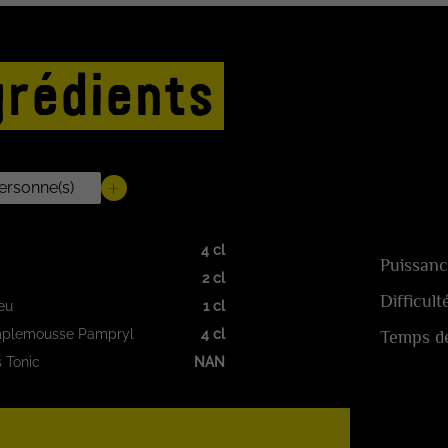
grédients
4 cl
Puissanc
2 cl
Difficult
eu
1 cl
mplemousse Pampryl
4 cl
Temps de
 Tonic
NAN