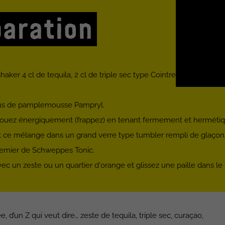
aration
aker 4 cl de tequila, 2 cl de triple sec type Cointreau ou Grand M
 jus de pamplemousse Pampryl.
ouez énergiquement (frappez) en tenant fermement et hermétiq
nt ce mélange dans un grand verre type tumbler rempli de glaçon
ernier de Schweppes Tonic.
ec un zeste ou un quartier d'orange et glissez une paille dans le 
e, d’un Z qui veut dire… zeste de tequila, triple sec, curaçao,