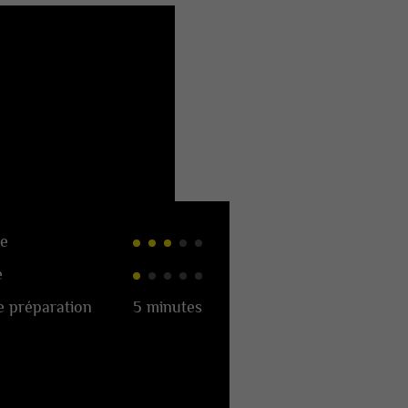
e
é
 préparation
5 minutes