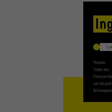
In
Tequila
Triple sec
Curaçao bl
Jus de pa
Schweppes