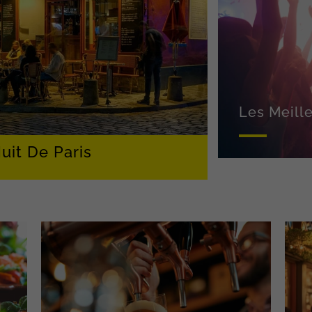
Les Meill
uit De Paris