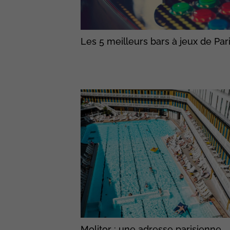
Les 5 meilleurs bars à jeux de Par
Molitor : une adresse parisienne