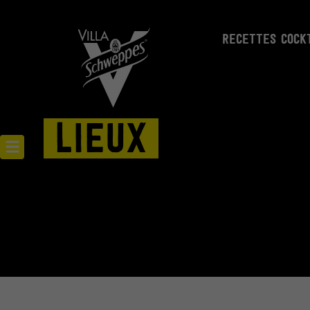
RECETTES COCK
LIEUX
Recettes cocktails
Articles cocktails
Lieux
Actualités