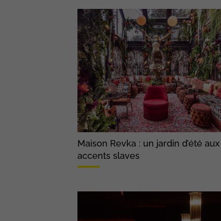
Maison Revka : un jardin d’été aux
accents slaves