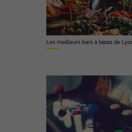
Les meilleurs bars à tapas de Lyo