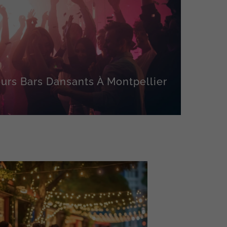
eurs Bars Dansants À Montpellier