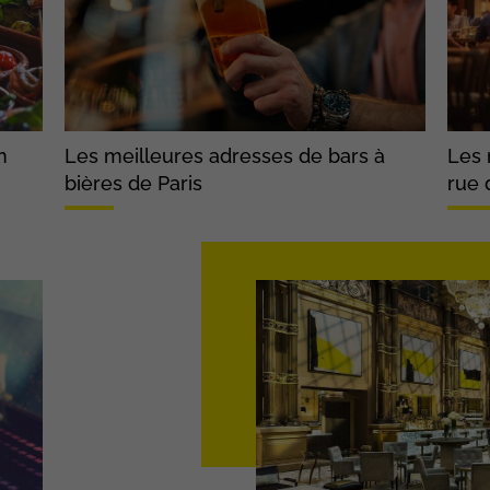
n
Les meilleures adresses de bars à
Les 
bières de Paris
rue 