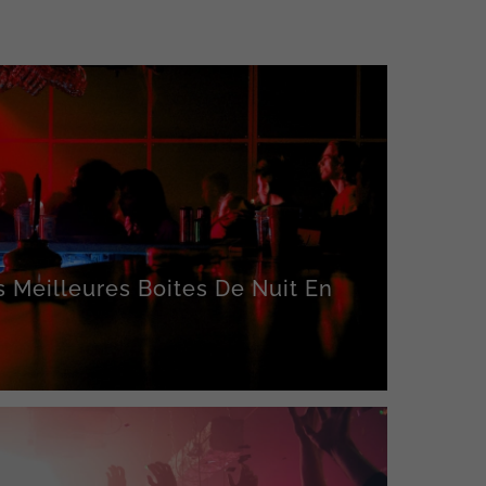
s Meilleures Boites De Nuit En