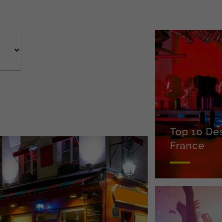
Top 10 De
France