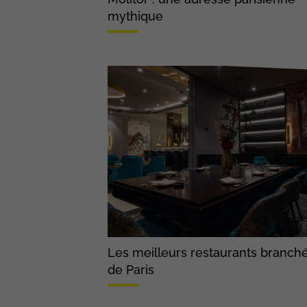
mythique
Les meilleurs restaurants branch
de Paris