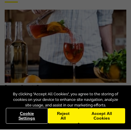
Recette Sangria Rouge au vin
By clicking "Accept All Cookies", you agree to the storing of
Vin rouge
Cognac
Sucre en poudre
Orange
cookies on your device to enhance site navigation, analyze
site usage, and assist in our marketing efforts.
La Sangria Rouge, cocktail emblématique de l’Espagne, séduit par son
mélange harmonieux de vin rouge, fruits de saison et épices.
Cookie
Reject
Accept All
Settings
All
Cookies