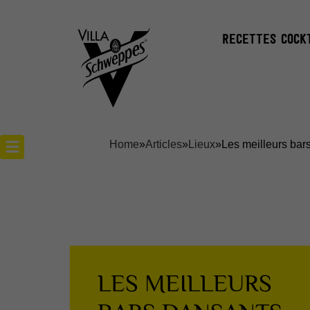
RECETTES COCK
Home
»
Articles
»
Lieux
»
Les meilleurs bars
Recettes cocktails
Articles cocktails
Lieux
LES MEILLEURS
Actualités