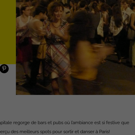
capitale regorge de bars et pubs où l’ambiance est si festive que
erçu des meilleurs spots pour sortir et danser à Paris!