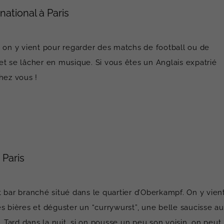
national à Paris
, on y vient pour regarder des matchs de football ou de
et se lâcher en musique. Si vous êtes un Anglais expatrié
hez vous !
 Paris
it bar branché situé dans le quartier d’Oberkampf. On y vien
s bières et déguster un “currywurst”, une belle saucisse au
Tard dans la nuit, si on pousse un peu son voisin, on peut