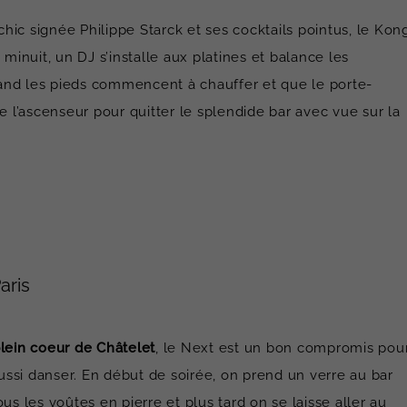
ic signée Philippe Starck et ses cocktails pointus, le Kon
minuit, un DJ s’installe aux platines et balance les
and les pieds commencent à chauffer et que le porte-
e l’ascenseur pour quitter le splendide bar avec vue sur la
aris
lein coeur de Châtelet
, le Next est un bon compromis pou
ssi danser. En début de soirée, on prend un verre au bar
us les voûtes en pierre et plus tard on se laisse aller au