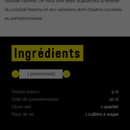
cocktail Paloma. On vous livre donc aujourd'hui la recette
du cocktail Paloma et ses variations dont d'autres cocktails
au pamplemousse.
Ingrédients
Tequila blanco
5 cl
Soda de pamplemousse
10 cl
Citron vert
1 quartier
Fleur de sel
1 cuillère à soupe