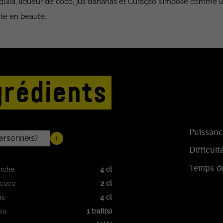
uila, liqueur de coco, jus d’ananas et Curaçao s’impose comme l
ête en beauté.
grédients
Puissanc
Difficult
Temps de
anche
4 cl
 coco
2 cl
as
4 cl
eu
1 trait(s)