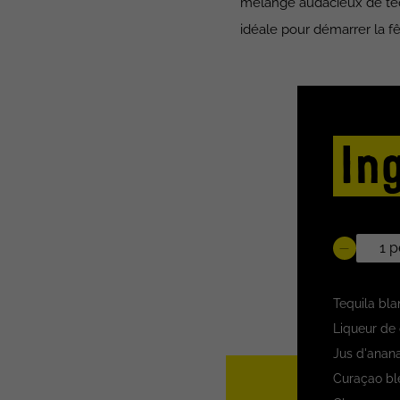
mélange audacieux de teq
idéale pour démarrer la f
In
Tequila bl
Liqueur de
Jus d'anan
Curaçao bl