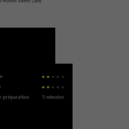
a recette Sweet Lady
e
é
 préparation
3 minutes