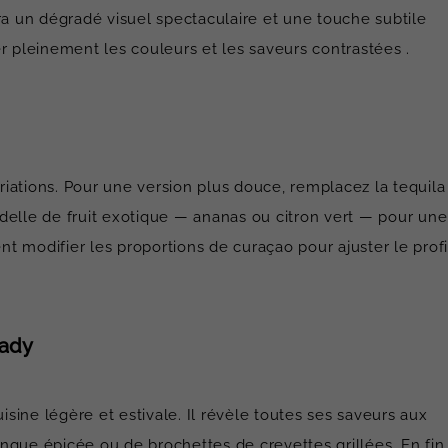
ra un dégradé visuel spectaculaire et une touche subtile
pleinement les couleurs et les saveurs contrastées .
iations. Pour une version plus douce, remplacez la tequila
delle de fruit exotique — ananas ou citron vert — pour une
 modifier les proportions de curaçao pour ajuster le profi
Lady
sine légère et estivale. Il révèle toutes ses saveurs aux
ngue épicée ou de brochettes de crevettes grillées. En fin