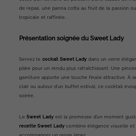
de repas, une panna cotta au fruit de la passion 
tropicale et raffinée.
Présentation soignée du Sweet Lady
Servez le
cockail Sweet Lady
dans un verre élégan
pilée pour un rendu plus rafraîchissant. Une pinc
garniture apporte une touche finale attractive. À
clair ou autour d’un buffet estival, ce cocktail év
soirée.
Le
Sweet Lady
est la promesse d’un moment gustatif
recette Sweet Lady
combine élégance visuelle et pla
accompagner un repas léger.