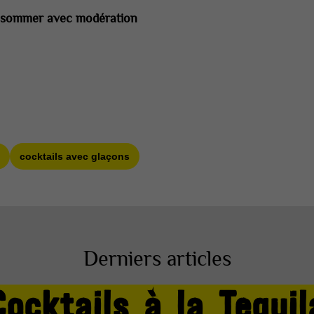
consommer avec modération
cocktails avec glaçons
Derniers articles
Cocktails à la Tequil