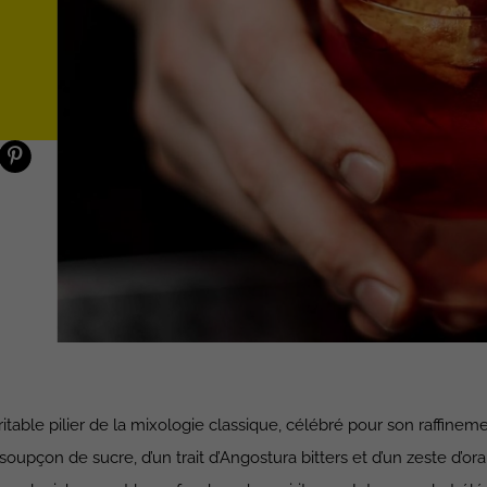
itable pilier de la mixologie classique, célébré pour son raffinemen
upçon de sucre, d’un trait d’Angostura bitters et d’un zeste d’ora