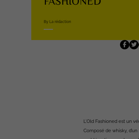
FASHIONED
By La rédaction
L’Old Fashioned est un vér
Composé de whisky, d’un so