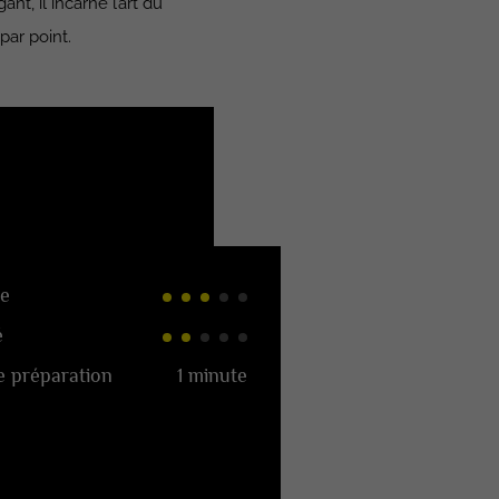
t, il incarne l’art du
par point.
e
é
 préparation
1 minute