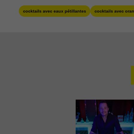
cocktails avec eaux pétillantes
cocktails avec ora