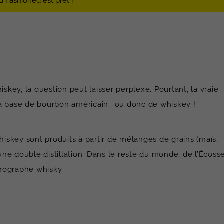
d Fashioned est prêt !
ey, la question peut laisser perplexe. Pourtant, la vraie
 à base de bourbon américain… ou donc de whiskey !
hiskey sont produits à partir de mélanges de grains (maïs,
’une double distillation. Dans le reste du monde, de l’Écoss
thographe whisky.