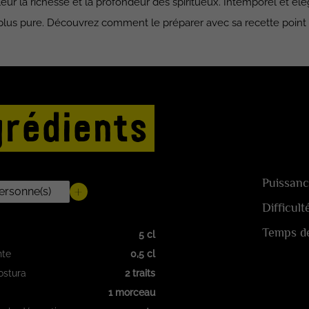
 la richesse et la profondeur des spiritueux. Intemporel et élégan
 plus pure. Découvrez comment le préparer avec sa recette point 
grédients
Puissanc
Difficult
Temps de
5 cl
nte
0,5 cl
ostura
2 traits
1 morceau