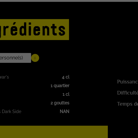
grédients
ar's
4 cl
Puissanc
1 quartier
Difficult
1 cl
2 gouttes
Temps de
 Dark Side
NAN