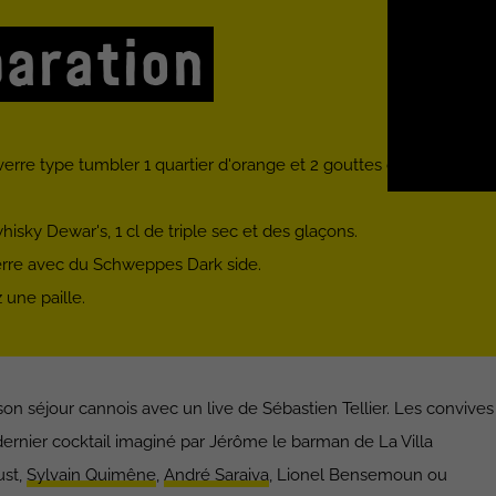
aration
erre type tumbler 1 quartier d'orange et 2 gouttes de bitter.
hisky Dewar's, 1 cl de triple sec et des glaçons.
erre avec du Schweppes Dark side.
z une paille.
 son séjour cannois avec un live de Sébastien Tellier. Les convives
ernier cocktail imaginé par Jérôme le barman de La Villa
ust,
Sylvain Quimêne
,
André Saraiva
, Lionel Bensemoun ou