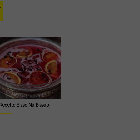
y
Recette Bisso Na Bissap