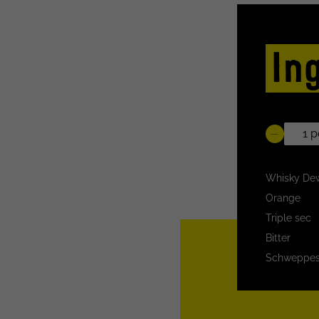
In
Whisky Dew
Orange
Triple sec
Bitter
Schweppes