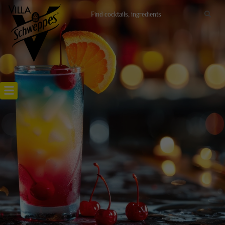
Recettes cocktails
Articles cocktails
Lieux
Actualités
RECETTE RAINBOW COCKTAIL