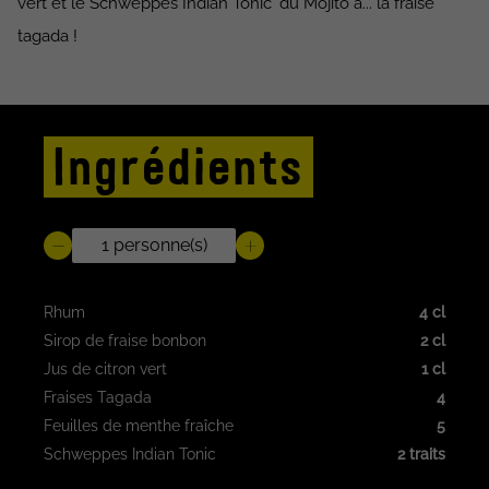
vert et le Schweppes Indian Tonic' du Mojito à... la fraise
tagada !
Ingrédients
Rhum
4 cl
Sirop de fraise bonbon
2 cl
Jus de citron vert
1 cl
Fraises Tagada
4
Feuilles de menthe fraîche
5
Schweppes Indian Tonic
2 traits