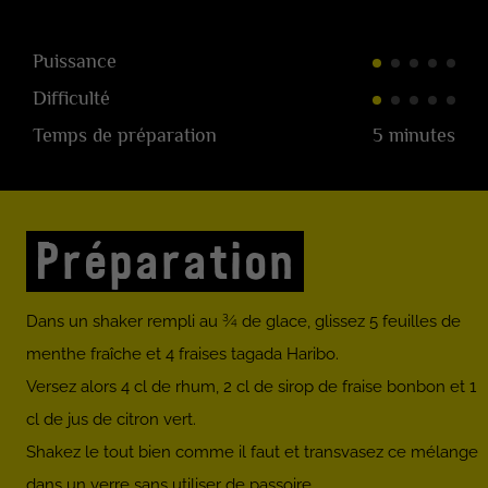
Puissance
Difficulté
Temps de préparation
5 minutes
Préparation
Dans un shaker rempli au ¾ de glace, glissez 5 feuilles de
menthe fraîche et 4 fraises tagada Haribo.
Versez alors 4 cl de rhum, 2 cl de sirop de fraise bonbon et 1
cl de jus de citron vert.
Shakez le tout bien comme il faut et transvasez ce mélange
dans un verre sans utiliser de passoire.