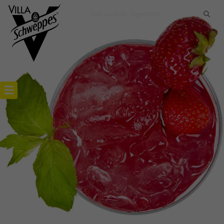
Recettes cocktails
Articles cocktails
Lieux
Actualités
RECETTE MOJITO BONBON