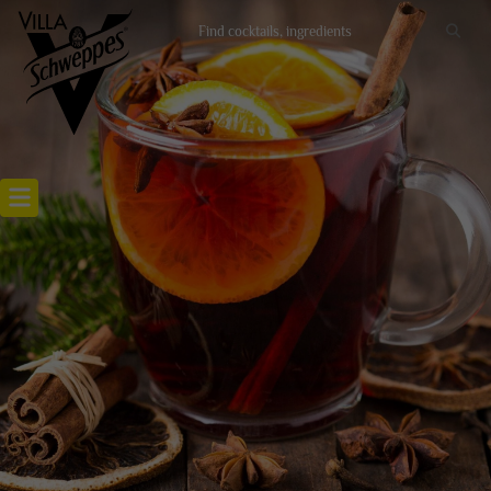
Recettes cocktails
Articles cocktails
Lieux
Actualités
RECETTE GROG