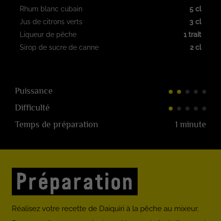
Rhum blanc cubain
5 cl
Jus de citrons verts
3 cl
Liqueur de pêche
1 trait
Sirop de sucre de canne
2 cl
Puissance
Difficulté
Temps de préparation
1 minute
Préparation
Réalisez votre recette de Daïquiri à la pêche au mixeur.