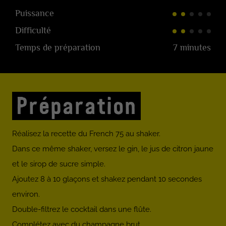
Puissance
Difficulté
Temps de préparation
7 minutes
Préparation
Réalisez la recette du French 75 au shaker.
Dans ce même shaker, versez le gin, le jus de citron jaune
et le sirop de sucre simple.
Ajoutez 8 à 10 glaçons et shakez pendant 10 secondes
environ.
Double-filtrez le cocktail dans une flûte.
Complétez avec du champagne brut.