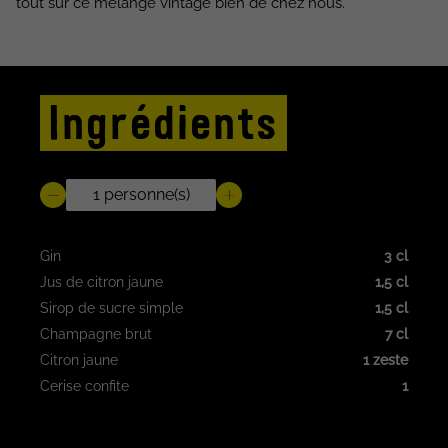
tout sur ce mélange vintage bien de chez nous.
Ingrédients
Gin
3 cl
Jus de citron jaune
1,5 cl
Sirop de sucre simple
1,5 cl
Champagne brut
7 cl
Citron jaune
1 zeste
Cerise confite
1