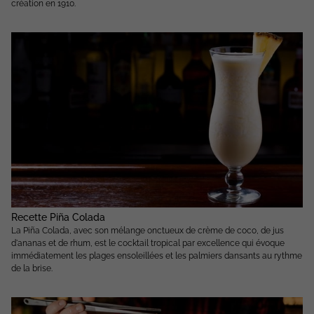
création en 1910.
Recette Piña Colada
La Piña Colada, avec son mélange onctueux de crème de coco, de jus
d'ananas et de rhum, est le cocktail tropical par excellence qui évoque
immédiatement les plages ensoleillées et les palmiers dansants au rythme
de la brise.