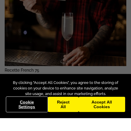
Recette French 75
Gin
Jus de citron jaune
Sirop de sucre simple
By clicking "Accept All Cookies", you agree to the storing of
cookies on your device to enhance site navigation, analyze
Champagne brut
site usage, and assist in our marketing efforts.
Comment réaliser la recette du French 75, les variations du cocktail French
Cookie
Reject
Accept All
75, French 75 vs French 76 : vous saurez tout sur ce mélange vintage bien
Settings
All
Cookies
de chez nous.