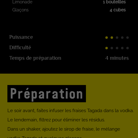
Limonade
1 bouteilles
Glaçons
4 cubes
Puissance
Difficulté
Temps de préparation
4 minutes
Préparation
Le soir avant, faites infuser les fraises Tagada dans la vodka.
Le lendemain, filtrez pour éliminer les résidus.
Dans un shaker, ajoutez le sirop de fraise, le mélange