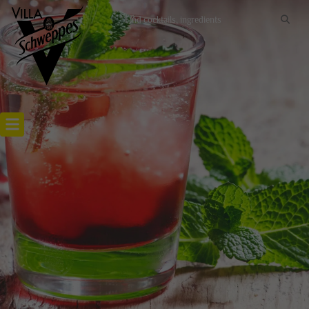
Recettes cocktails
Articles cocktails
Lieux
Actualités
RECETTE VODKA TAGADA