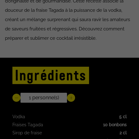
d’originalité et de gourmandise. Cette recette associe la
douceur de la fraise Tagada à la puissance de la vodka,
créant un mélange surprenant qui saura ravir les amateurs
de saveurs fruitées et régressives. Découvrez comment
préparer et sublimer ce cocktail irrésistible.
Ingrédients
Vodka
5 cl
Fraises Tagada
10 bonbons
Sirop de fraise
2 cl