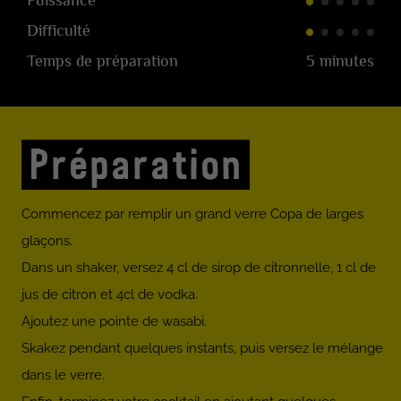
Puissance
Difficulté
Temps de préparation
5 minutes
Préparation
Commencez par remplir un grand verre Copa de larges
glaçons.
Dans un shaker, versez 4 cl de sirop de citronnelle, 1 cl de
jus de citron et 4cl de vodka.
Ajoutez une pointe de wasabi.
Skakez pendant quelques instants, puis versez le mélange
dans le verre.