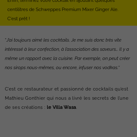
Enfin, terminez votre cocktail en ajoutant quelques
centilitres de Schweppes Premium Mixer Ginger Ale.
C'est prêt !
“
J’ai toujours aimé les cocktails. Je me suis donc très vite
intéressé à leur confection, à l’association des saveurs… Il y a
même un rapport avec la cuisine. Par exemple, on peut créer
nos sirops nous-mêmes, ou encore, infuser nos vodkas.
“
C’est ce restaurateur et passionné de cocktails qu’est
Mathieu Gonthier qui nous a livré les secrets de l’une
de ses créations :
le Villa Wasa
.