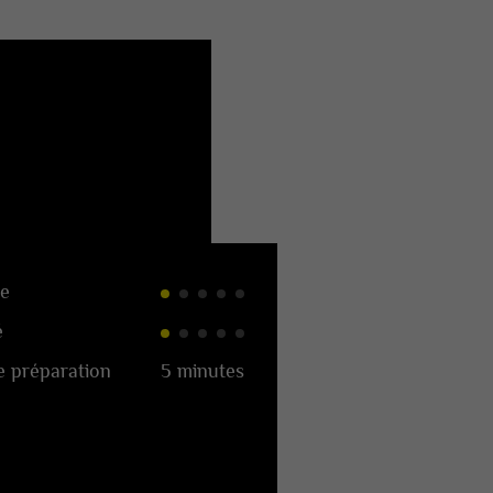
e
é
 préparation
5 minutes