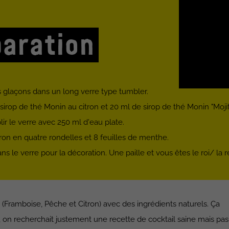
aration
 glaçons dans un long verre type tumbler.
sirop de thé Monin au citron et 20 ml de sirop de thé Monin "Mojit
ir le verre avec 250 ml d'eau plate.
on en quatre rondelles et 8 feuilles de menthe.
ans le verre pour la décoration. Une paille et vous êtes le roi/ la
é (Framboise, Pêche et Citron) avec des ingrédients naturels. Ça
, on recherchait justement une recette de cocktail saine mais pas