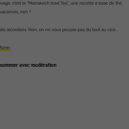
uvage, c’est le “Marrakech Iced Tea”, une recette à base de thé
e vacances, non ?
ails alcoolisés. Non, on ne vous pousse pas du tout au vice…
 Monin
consommer avec modération