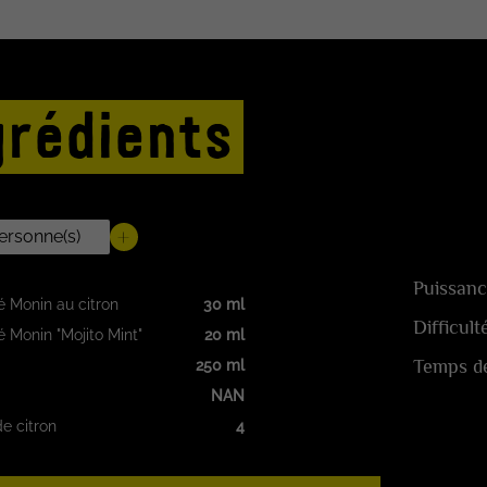
grédients
Puissanc
é Monin au citron
30 ml
Difficult
é Monin "Mojito Mint"
20 ml
Temps de
250 ml
NAN
e citron
4