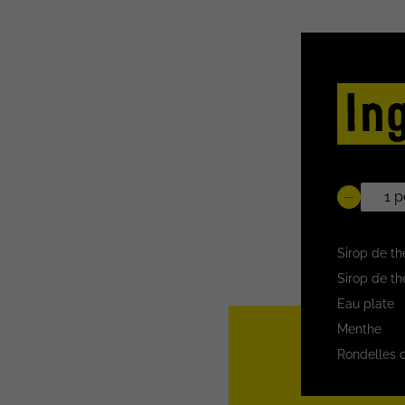
In
Sirop de th
Sirop de th
Eau plate
Menthe
Rondelles d