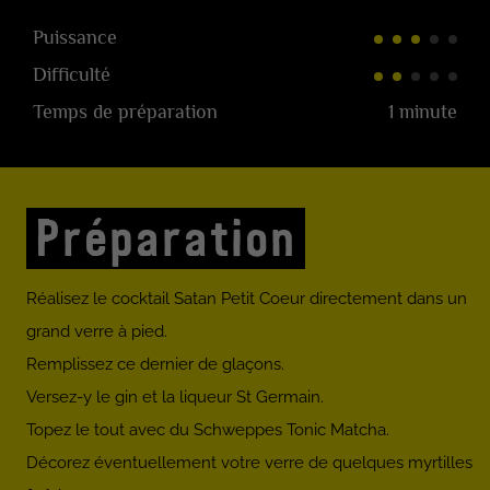
Puissance
Difficulté
Temps de préparation
1 minute
Préparation
Réalisez le cocktail Satan Petit Coeur directement dans un
grand verre à pied.
Remplissez ce dernier de glaçons.
Versez-y le gin et la liqueur St Germain.
Topez le tout avec du Schweppes Tonic Matcha.
Décorez éventuellement votre verre de quelques myrtilles