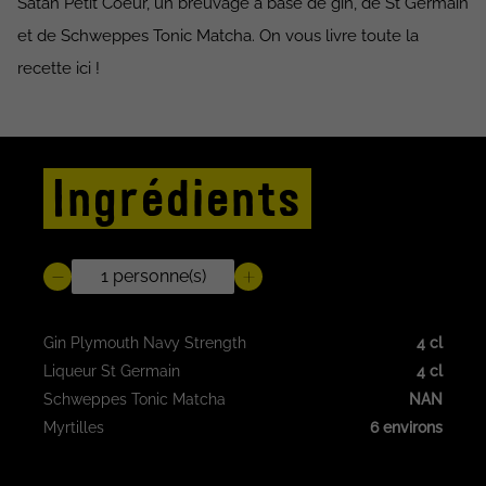
Satan Petit Coeur, un breuvage à base de gin, de St Germain
et de Schweppes Tonic Matcha. On vous livre toute la
recette ici !
Ingrédients
Gin Plymouth Navy Strength
4 cl
Liqueur St Germain
4 cl
Schweppes Tonic Matcha
NAN
Myrtilles
6 environs