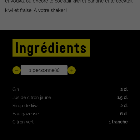
et vodka, ou encore le cocktail kiwi et banane et le cocktail
kiwi et fraise. À votre shaker !
Ingrédients
Gin
2 cl
Jus de citron jaune
1,5 cl
Sirop de kiwi
2 cl
Eau gazeuse
6 cl
Citron vert
1 tranche