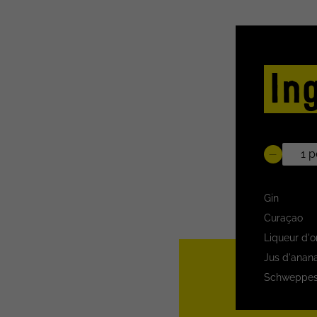
In
Gin
Curaçao
Liqueur d'
Jus d'anan
Schweppes 