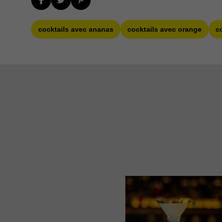
cocktails avec ananas
cocktails avec orange
c