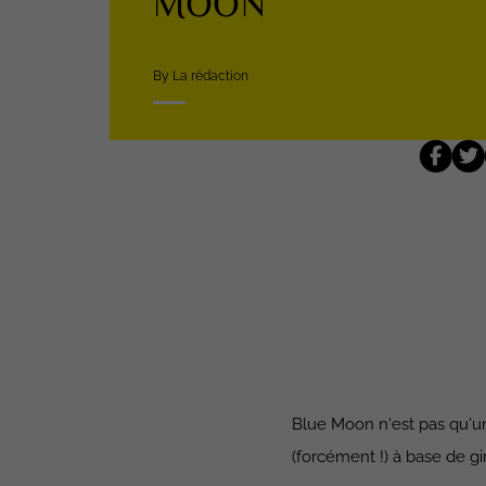
MOON
By La rédaction
Blue Moon n'est pas qu'un
(forcément !) à base de gi