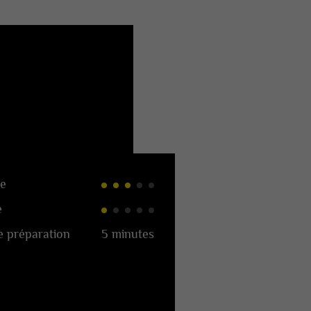
e
é
 préparation
5 minutes