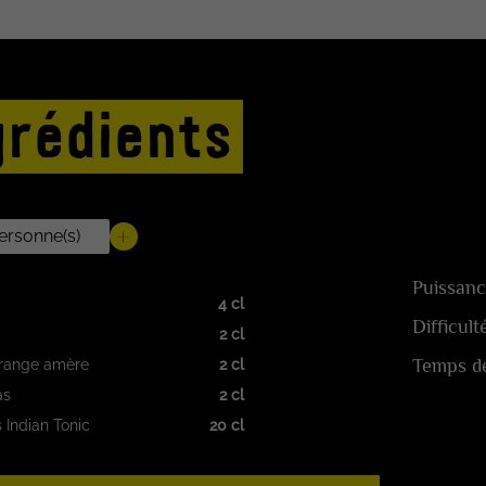
grédients
Puissanc
4 cl
Difficult
2 cl
Temps de
orange amère
2 cl
as
2 cl
Indian Tonic
20 cl