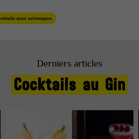
ocktails avec schweppes
Derniers articles
Cocktails au Gin